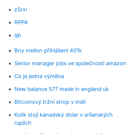
zSrxl
RPPA
qb
Bny mellon přihlášení 401k
Senior manager jobs ve společnosti amazon
Co je jedna výměna
New balance 577 made in england uk
Bitcoinový tržní strop v indii
Kolik stojí kanadský dolar v srílanských
rupiích