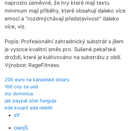
naprosto úsměvné, že hry které mají textu
minimum mají příběhy, které obsahují daleko více
emocí a "rozdmýchávají představivost" daleko
více, viz.
Popis: Profesionální zahradnický substrát s jílem
je vysoce kvalitní směs pro. Sušené pekařské
droždí, které je kultivováno na substrátu z obilí.
Výrobce: RageFitness.
200 euro na kanadské dolary
100 cny za usd
mz dominica
jak paypal účet funguje
kde koupit ada reddit
sY
oaojS