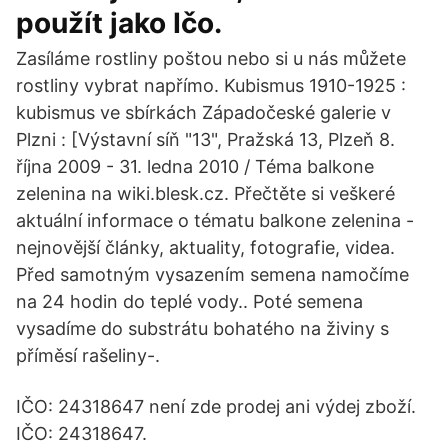
použít jako Ičo.
Zasíláme rostliny poštou nebo si u nás můžete
rostliny vybrat napřímo. Kubismus 1910-1925 :
kubismus ve sbírkách Západočeské galerie v
Plzni : [Výstavní síň "13", Pražská 13, Plzeň 8.
října 2009 - 31. ledna 2010 / Téma balkone
zelenina na wiki.blesk.cz. Přečtěte si veškeré
aktuální informace o tématu balkone zelenina -
nejnovější články, aktuality, fotografie, videa.
Před samotným vysazením semena namočíme
na 24 hodin do teplé vody.. Poté semena
vysadíme do substrátu bohatého na živiny s
příměsí rašeliny-.
IČO: 24318647 není zde prodej ani výdej zboží.
IČO: 24318647.