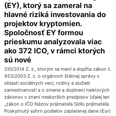
(EY), ktorý sa zameral na
hlavné riziká investovania do
projektov kryptomien.
Spoločnosť EY formou
prieskumu analyzovala viac
ako 372 ICO, v rámci ktorých
sú nové
310/2014 Z. z., ktorým sa mení a dopĺňa zákon č.
453/2003 Z. z. o orgánoch štátnej správy v
oblasti sociálnych vecí, rodiny a služieb
zamestnanosti a o zmene a doplnení niektorých
zákonov v znení neskorších predpisov (ďalej len
„zákon o IČO Názov prijímateľa Sídlo prijímateľa
Poskytnutý súhrn podielov zaplatenej dane (Eur)