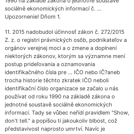
1990 na základě zákona o jednotné soustavě
sociálně ekonomických informací č. …
Upozornenie! Dňom 1.
11. 2015 nadobudol účinnosť zákon č. 272/2015
Z. z. o registri právnických osôb, podnikateľov a
orgánov verejnej moci a o zmene a doplnení
niektorých zákonov, ktorým sa významne mení
postup prideľovania a oznamovania
identifikačného čísla pre … IČO nebo IČ?aneb
trocha historie těchto zkratek IČO neboli
identifikační číslo organizace se začalo u nás
používat od roku 1990 na základě zákona o
jednotné soustavě sociálně ekonomických
informací. Tady se vůbec neřídí pravidlem "Show,
don't tell." a popíšou ti jakoukoliv blbost, což
představivost naprosto umrtví. Navíc je